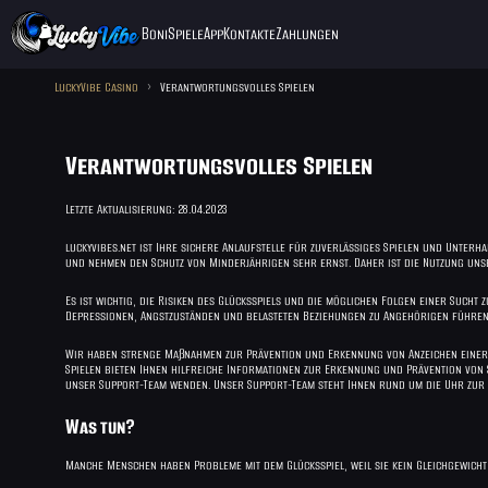
Boni
Spiele
App
Kontakte
Zahlungen
LuckyVibe Casino
Verantwortungsvolles Spielen
Verantwortungsvolles Spielen
Letzte Aktualisierung: 28.04.2023
luckyvibes.net ist Ihre sichere Anlaufstelle für zuverlässiges Spielen und Unterh
und nehmen den Schutz von Minderjährigen sehr ernst. Daher ist die Nutzung unse
Es ist wichtig, die Risiken des Glücksspiels und die möglichen Folgen einer Such
Depressionen, Angstzuständen und belasteten Beziehungen zu Angehörigen führen.
Wir haben strenge Maßnahmen zur Prävention und Erkennung von Anzeichen einer S
Spielen bieten Ihnen hilfreiche Informationen zur Erkennung und Prävention von Sp
unser Support-Team wenden. Unser Support-Team steht Ihnen rund um die Uhr zur
Was tun?
Manche Menschen haben Probleme mit dem Glücksspiel, weil sie kein Gleichgewicht