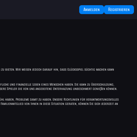
Anmelden
Registrieren
s zu bieten. Wir weisen jedoch darauf hin, dass Glücksspiel süchtig machen kann
ufliche und finanzielle Leben eines Menschen haben. Sie kann zu Überschuldung,
nsere Spieler die von uns angebotene Unterhaltung unbeschwert genießen können.
ühl haben, Probleme damit zu haben. Unsere Richtlinien für verantwortungsvolles
amilienmitglied von Ihnen in diese Situation geraten, können Sie sich jederzeit an