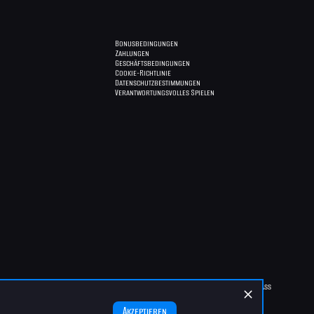
Bonusbedingungen
Zahlungen
Geschäftsbedingungen
Cookie-Richtlinie
Datenschutzbestimmungen
Verantwortungsvolles Spielen
e-Glücksspiele auf Basis einer internationalen Lizenz anzubieten. Wir wissen, dass
ngem zertifizierten Herstellern an.
Akzeptieren