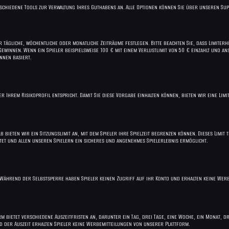
schiedene Tools zur Verwaltung Ihres Guthabens an. Alle Optionen können Sie über unseren Supp
r tägliche, wöchentliche oder monatliche Zeiträume festlegen. Bitte beachten Sie, dass Limiter
ewinnen. Wenn ein Spieler beispielsweise 100 € mit einem Verlustlimit von 50 € einzahlt und a
nnen basiert.
r Ihrem Risikoprofil entspricht. Damit Sie diese Vorgabe einhalten können, bieten wir eine Limi
b bieten wir ein Sitzungslimit an, mit dem Spieler ihre Spielzeit begrenzen können. Dieses Limit
etet und allen unseren Spielern ein sicheres und angenehmes Spielerlebnis ermöglicht.
 Während der Selbstsperre haben Spieler keinen Zugriff auf ihr Konto und erhalten keine Werb
m bietet verschiedene Auszeitfristen an, darunter ein Tag, drei Tage, eine Woche, ein Monat, d
d der Auszeit erhalten Spieler keine Werbemitteilungen von unserer Plattform.