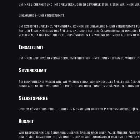
Um Ihre Sicherheit und Ihr Spielvergnügen zu gewährleisten, bieten wir Ihnen ver
Einzahlungs- und Verlustlimits
Um exzessives Spielen zu verhindern, können Sie Einzahlungs- und Verlustlimits fü
auf der Ersteinzahlung des Spielers und nicht auf dem Gesamtguthaben inklusive G
verlieren, da das Limit auf der ursprünglichen Einzahlung und nicht auf den Gewi
Einsatzlimit
Um Ihren Spielspaß zu verlängern, empfehlen wir Ihnen, einen Einsatz zu wählen, de
Sitzungslimit
Bei luckyvibes.net wissen wir, wie wichtig verantwortungsvolles Spielen ist. Deshal
Konto abgemeldet. Wir sind überzeugt, dass diese Funktion zusätzlichen Schutz bi
Selbstsperre
Spieler können sich für 6, 9 oder 12 Monate von unserer Plattform ausschließen.
Auszeit
Wir respektieren das Bedürfnis unserer Spieler nach einer Pause. Unsere Plattfor
eine E-Mail-Benachrichtigung und ihr Konto wird automatisch reaktiviert. Währen