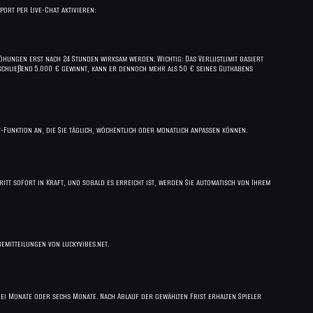
ort per Live-Chat aktivieren:
höhungen erst nach 24 Stunden wirksam werden. Wichtig: Das Verlustlimit basiert
nschließend 5.000 € gewinnt, kann er dennoch mehr als 50 € seines Guthabens
t-Funktion an, die Sie täglich, wöchentlich oder monatlich anpassen können.
 tritt sofort in Kraft, und sobald es erreicht ist, werden Sie automatisch von Ihrem
emitteilungen von luckyvibes.net.
rei Monate oder sechs Monate. Nach Ablauf der gewählten Frist erhalten Spieler