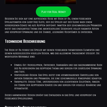
Play for Real Money
Begeben Sie sich auf eine aufregende Reise mit Book of Ra, einem fesselnden
Spielautomaten von Lucky Vibe Slots, der die Spieler auf der Suche nach einem
verborgenen Schatz ins alte Ägypten entführt. Inmitten der geheimnisvollen Pyramiden
bietet das einzigartige Thema eine abenteuerliche Geschichte voller rasanter Action
und verspricht Spannung und die Chance, legendäre Reichtümer zu entdecken.
Technische Beschreibung
The Book of Ra fesselt die Spieler mit seinen fesselnden thematischen Elementen und
seinem ausgeklügelten visuellen Design, was das allgemeine Engagement steigert. Die
wichtigsten Merkmale sind:
Symbol-Set: Hieroglyphen, Entdecker, Skarabäen und das sagenumwobene Buch
des Ra bereichern das ägyptische Thema und sorgen für zusätzliche Spannung
und Tiefe.
Hintergrund-Design: Das Spiel bietet eine atemberaubende Darstellung von
antiken Gräbern und Pyramiden, die eine geheimnisvolle Atmosphäre schaffen.
Farbpalette: Erdige Töne, unterbrochen von leuchtenden Goldtönen, fangen
die Essenz der ägyptischen Schätze ein und sorgen für visuelle Kohärenz und
Attraktivität.
Dieses harmonische Design erhöht das Eintauchen in das Spiel und verspricht ein
fesselndes Spielerlebnis.