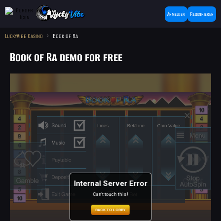
Anmelden
Registrieren
LuckyVibe Casino
Book of Ra
Book of Ra demo for free