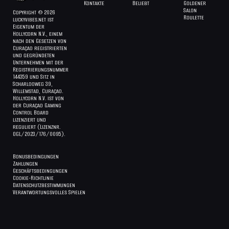
Kontakte
Beliebt
Goldener
Salon
Copyright © 2026
Roulette
luckyvibes.net ist
Eigentum der
Hollycorn N.V., einem
nach den Gesetzen von
Curaçao registrierten
und gegründeten
Unternehmen mit der
Registrierungsnummer
144359 und Sitz in
Scharlooweg 39,
Willemstad, Curaçao.
Hollycorn N.V. ist von
der Curaçao Gaming
Control Board
lizenziert und
reguliert (Lizenznr.
OGL/2023/176/0095).
Bonusbedingungen
Zahlungen
Geschäftsbedingungen
Cookie-Richtlinie
Datenschutzbestimmungen
Verantwortungsvolles Spielen