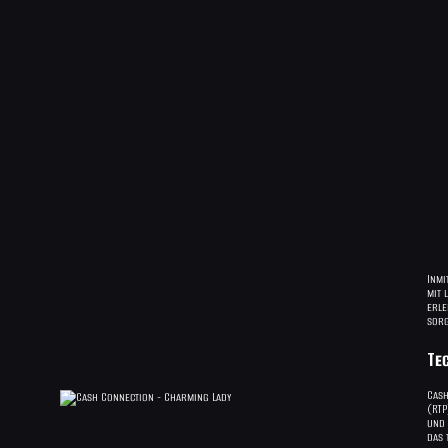
Inmi
mit 
erle
sorg
Te
Cash
(RTP
und 
das 