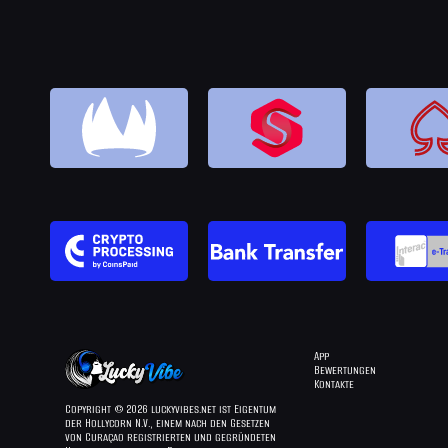
App
Bewertungen
Kontakte
Copyright © 2026 luckyvibes.net ist Eigentum
der Hollycorn N.V., einem nach den Gesetzen
von Curaçao registrierten und gegründeten