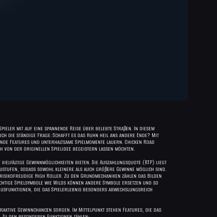
pieler mit auf eine spannende Reise über belebte Straßen. In diesem
ch die ständige Frage: Schafft es das Huhn heil ans andere Ende? Mit
ende Features und unterhaltsame Spielmomente lauern. Chicken Road
h von der originellen Spielidee begeistern lassen möchten.
 vielfältige Gewinnmöglichkeiten bieten. Die Auszahlungsquote (RTP) liegt
einzustufen, sodass sowohl kleinere als auch größere Gewinne möglich sind.
an risikofreudige High Roller. Zu den Grundmechaniken zählen das Bilden
chtige Spielsymbole wie Wilds können andere Symbole ersetzen und so
nusfunktionen, die das Spielerlebnis besonders abwechslungsreich
raktive Gewinnchancen sorgen. Im Mittelpunkt stehen Features, die das
 Zu den besonderen Funktionen zählen: