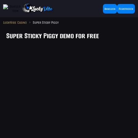
Anmelden
Registrieren
LuckyVibe Casino
Super Sticky Piggy
Super Sticky Piggy demo for free