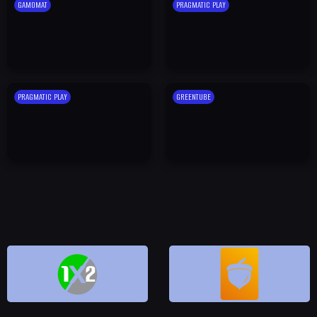
GAMOMAT
PRAGMATIC PLAY
PRAGMATIC PLAY
GREENTUBE