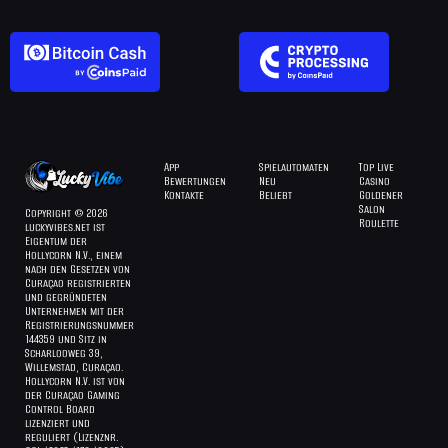
App
Spielautomaten
Top Live
Bewertungen
Neu
Casino
Kontakte
Beliebt
Goldener
Salon
Copyright © 2026
Roulette
luckyvibes.net ist
Eigentum der
Hollycorn N.V., einem
nach den Gesetzen von
Curaçao registrierten
und gegründeten
Unternehmen mit der
Registrierungsnummer
144359 und Sitz in
Scharlooweg 39,
Willemstad, Curaçao.
Hollycorn N.V. ist von
der Curaçao Gaming
Control Board
lizenziert und
reguliert (Lizenznr.