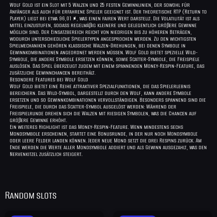
Wolf Gold ist ein Slot mit 5 Walzen und 25 festen Gewinnlinien, der sowohl für
Anfänger als auch für erfahrene Spieler geeignet ist. Der theoretische RTP (Return to
Player) liegt bei etwa 96,01 %, was einen fairen Wert darstellt. Die Volatilität ist als
mittel einzustufen, sodass regelmäßig kleinere und gelegentlich größere Gewinne
möglich sind. Der Einsatzbereich reicht von niedrigen bis zu höheren Beträgen,
wodurch unterschiedliche Spielertypen angesprochen werden. Zu den wichtigsten
Spielmechaniken gehören klassische Walzen-Drehungen, bei denen Symbole in
Gewinnkombinationen angeordnet werden müssen. Wolf Gold bietet spezielle Wild-
Symbole, die andere Symbole ersetzen können, sowie Scatter-Symbole, die Freispiele
auslösen. Das Spiel überzeugt zudem mit einem spannenden Money-Respin-Feature, das
zusätzliche Gewinnchancen bereithält.
Besondere Features bei Wolf Gold
Wolf Gold bietet eine Reihe attraktiver Spezialfunktionen, die das Spielerlebnis
bereichern. Das Wild-Symbol, dargestellt durch den Wolf, kann andere Symbole
ersetzen und so Gewinnkombinationen vervollständigen. Besonders spannend sind die
Freispiele, die durch das Scatter-Symbol ausgelöst werden: Während der
Freispielrunde drehen sich die Walzen mit riesigen Symbolen, was die Chancen auf
größere Gewinne erhöht.
Ein weiteres Highlight ist das Money-Respin-Feature. Wenn mindestens sechs
Mondsymbole erscheinen, startet eine Bonusrunde, in der nur noch Mondsymbole
oder leere Felder landen können. Jeder neue Mond setzt die drei Respins zurück. Am
Ende werden die Werte aller Mondsymbole addiert und als Gewinn ausgezahlt, was den
Nervenkitzel zusätzlich steigert.
Random slots