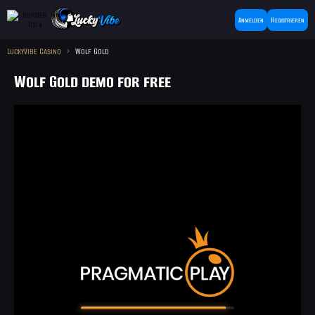
Anmelden
Registrieren
LuckyVibe Casino
Wolf Gold
Wolf Gold demo for free