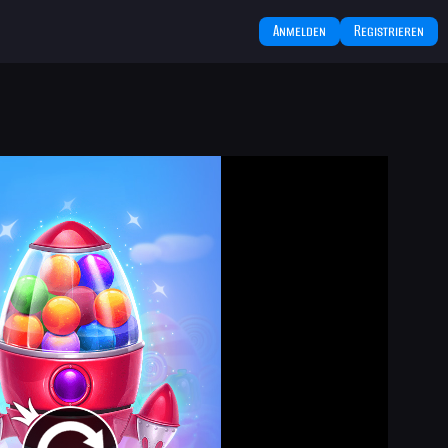
Anmelden
Registrieren