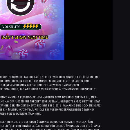
 von Pragmatic Play. Die farbenfrohe Welt dieses Spiels entführt in eine
che Grafikdesign und die dynamischen Soundeffekte schaffen eine
 mit seinem modernen Aufbau und den abwechslungsreichen
ielerfahrung, die weit über das klassische Automatenspiel hinausgeht.
rmat. Anstelle klassischer Gewinnlinien setzt das Spiel auf das Cluster-
neinander liegen. Die theoretische Auszahlungsquote (RTP) liegt bei etwa
 Gewinne. Der Mindesteinsatz beginnt bei 0,20 €, während der Höchsteinsatz
wie ein Multiplikator-Feature, das bei aufeinanderfolgenden Gewinnen
rgen für zusätzliche Spannung.
lder hervor, die bei jeder Gewinnkombination aktiviert werden. Jede
iteren Treffern anwächst. Das sorgt für stetige Spannung und die Chance
ben. Die farbenfrohen Animationen und das schnelle Gameplay machen jede