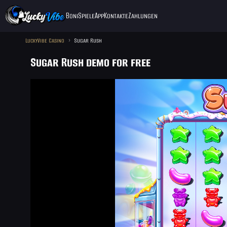
Boni
Spiele
App
Kontakte
Zahlungen
LuckyVibe Casino
Sugar Rush
Sugar Rush demo for free