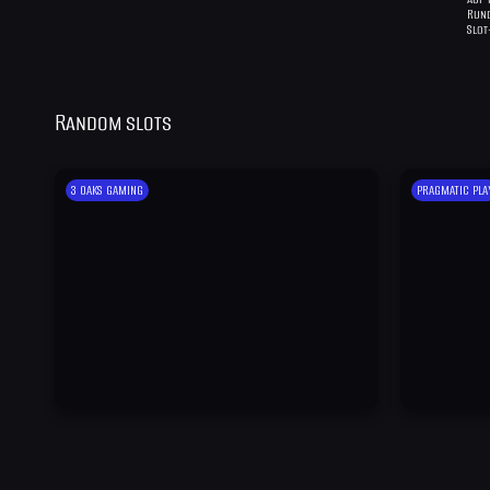
Rund
Slot
Random slots
3 OAKS GAMING
PRAGMATIC PLA