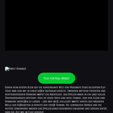
Play for Real Money
Schon beim ersten Blick auf die kunterbunte Welt von Pragmatic Plays beliebtem Slot
fühlt man sich wie in einen süßen Tagtraum versetzt. Zwischen saftigen Früchten und
verführerischen Bonbons wartet ein Abenteuer, das Spieler:innen in ein Land voller
Überraschungen entführt. Hier ist jeder Dreh eine neue Chance, sich von Glück und
Spannung mitreißen zu lassen – und wer weiß, vielleicht wartet hinter der nächsten
Welle aus Süßigkeiten ja bereits der große Gewinn. Die lebendigen Farben und die
heitere Atmosphäre machen das Spielerlebnis besonders einladend und sorgen dafür,
dass die Zeit wie im Flug vergeht.