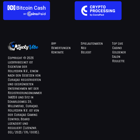
App
Spielautomaten
Top Live
Bewertungen
Neu
Casino
Kontakte
Beliebt
Goldener
Salon
Copyright © 2026
Roulette
luckyvibes.net ist
Eigentum der
Hollycorn N.V., einem
nach den Gesetzen von
Curaçao registrierten
und gegründeten
Unternehmen mit der
Registrierungsnummer
144359 und Sitz in
Scharlooweg 39,
Willemstad, Curaçao.
Hollycorn N.V. ist von
der Curaçao Gaming
Control Board
lizenziert und
reguliert (Lizenznr.
OGL/2023/176/0095).